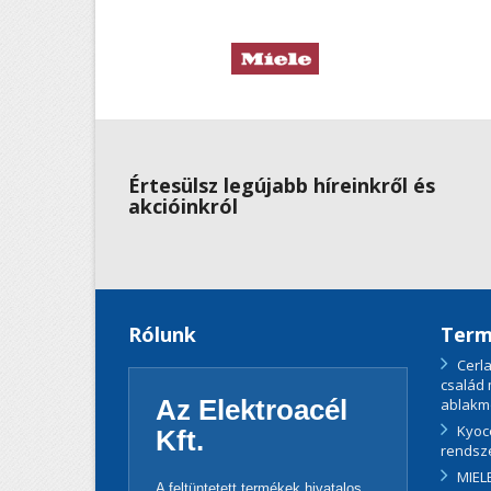
Értesülsz legújabb híreinkről és
akcióinkról
Rólunk
Term
Cerla
család
Az Elektroacél
ablakm
Kyoc
Kft.
rendsz
MIELE
A feltüntetett termékek hivatalos