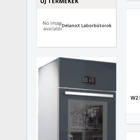
ÚJ TERMÉKEK
DelanoX Laborbútorok
W2 