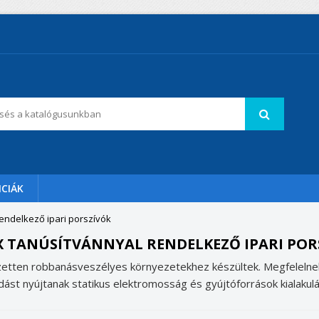
CIÁK
endelkező ipari porszívók
X TANÚSÍTVÁNNYAL RENDELKEZŐ IPARI POR
zetten robbanásveszélyes környezetekhez készültek. Megfelelne
ást nyújtanak statikus elektromosság és gyújtóforrások kialakulá