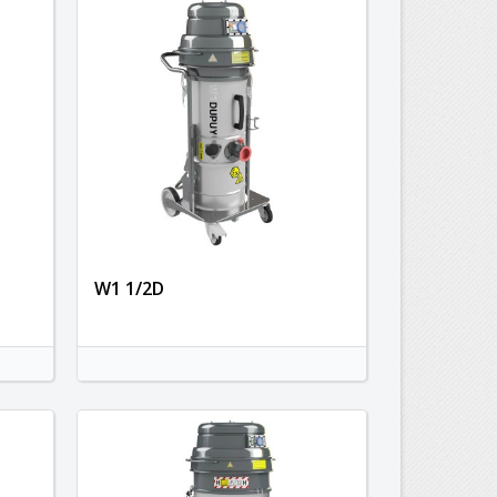
W1 1/2D
×
×
×
×
)
s