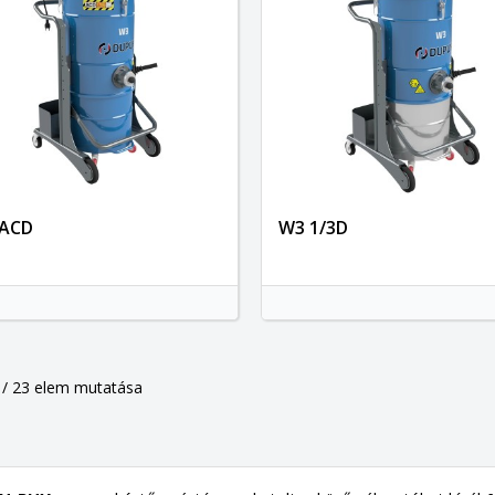
Mégsem
Kívánságlista létrehozás
ACD
W3 1/3D
 / 23 elem mutatása