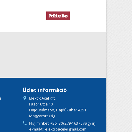
Üzlet információ
s
ElektroAcél Kft.

Fasor utca 10
Hajdúsámson, Hajdú-Bihar 4251
Magyarország
Hívj minket:
+36 (30) 279-1637
, vagy írj

e-mail-t : elektroacel@gmail.com