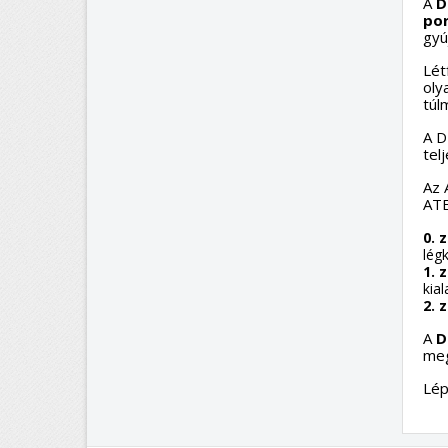
A
D
por
gyú
Lét
oly
túl
A D
tel
Az 
ATE
0. 
légk
1. 
kial
2. 
A
D
meg
Lép