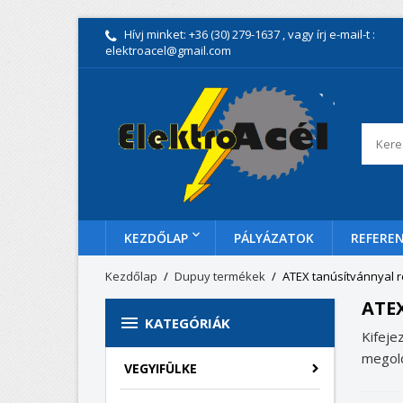
Hívj minket:
+36 (30) 279-1637
, vagy írj e-mail-t :
elektroacel@gmail.com
KEZDŐLAP
PÁLYÁZATOK
REFEREN
Kezdőlap
Dupuy termékek
ATEX tanúsítvánnyal r
ATE

KATEGÓRIÁK
Kifeje
megold
VEGYIFÜLKE