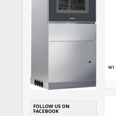
W1 
K
(
B
M
Kí
((
Be
add_circle_outline
FOLLOW US ON
FACEBOOK