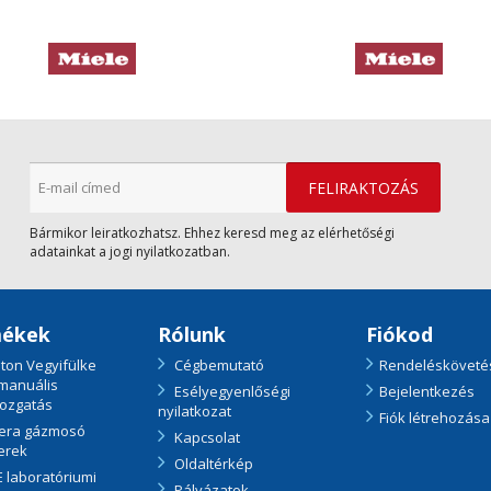
Bármikor leiratkozhatsz. Ehhez keresd meg az elérhetőségi
adatainkat a jogi nyilatkozatban.
ékek
Rólunk
Fiókod
ton Vegyifülke
Cégbemutató
Rendelésköveté
 manuális
Esélyegyenlőségi
Bejelentkezés
ozgatás
nyilatkozat
Fiók létrehozása
era gázmosó
Kapcsolat
erek
Oldaltérkép
 laboratóriumi
Pályázatok