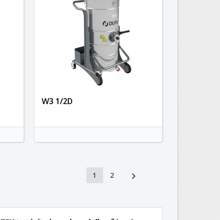
a
W3 1/2D

1
2