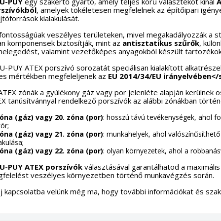
U-PUY
egy szakértő gyártó, amely teljes körű választékot kínál
A
szívókból
, amelyek tökéletesen megfelelnek az építőipari igén
jtóforrások kialakulását.
fontosságúak veszélyes területeken, mivel megakadályozzák a st
an komponensek biztosítják, mint az
antisztatikus szűrők
, kül
melegedést, valamint vezetőképes anyagokból készült tartozékok
U-PUY ATEX porszívó sorozatát speciálisan kialakított alkatrészek
jes mértékben megfeleljenek az
EU 2014/34/EU irányelvében</s
ATEX zónák a gyúlékony gáz vagy por jelenléte alapján kerülnek o
X tanúsítvánnyal rendelkező porszívók az alábbi zónákban tört
zóna (gáz) vagy 20. zóna (por)
: hosszú távú tevékenységek, ahol f
ör;
zóna (gáz) vagy 21. zóna (por)
: munkahelyek, ahol valószínűsíthet
akulása;
zóna (gáz) vagy 22. zóna (por)
: olyan környezetek, ahol a robbanásv
U-PUY ATEX porszívók
választásával garantálhatod a maximális
felelést veszélyes környezetben történő munkavégzés során.
j kapcsolatba velünk még ma, hogy további információkat és szaké