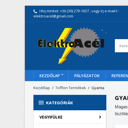
Hívj minket:
+36 (30) 279-1637
, vagy írj e-mail-t :
elektroacel@gmail.com
KEZDŐLAP
PÁLYÁZATOK
REFEREN
Kezdőlap
Tofflon Termékek
Gyanta
GYA

KATEGÓRIÁK
Magas m
tisztí
VEGYIFÜLKE