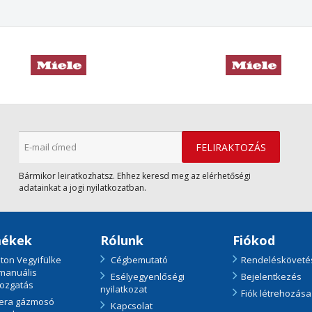
Bármikor leiratkozhatsz. Ehhez keresd meg az elérhetőségi
adatainkat a jogi nyilatkozatban.
ékek
Rólunk
Fiókod
ton Vegyifülke
Cégbemutató
Rendelésköveté
 manuális
Esélyegyenlőségi
Bejelentkezés
ozgatás
nyilatkozat
Fiók létrehozása
era gázmosó
Kapcsolat