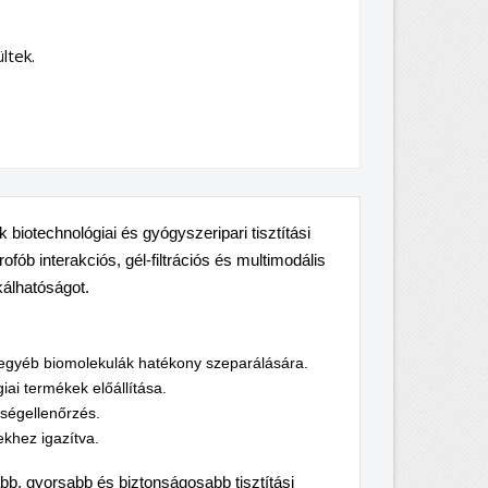
ltek.
k biotechnológiai és gyógyszeripari tisztítási
fób interakciós, gél-filtrációs és multimodális
álhatóságot.
s egyéb biomolekulák hatékony szeparálására.
ai termékek előállítása.
ségellenőrzés.
khez igazítva.
abb, gyorsabb és biztonságosabb tisztítási