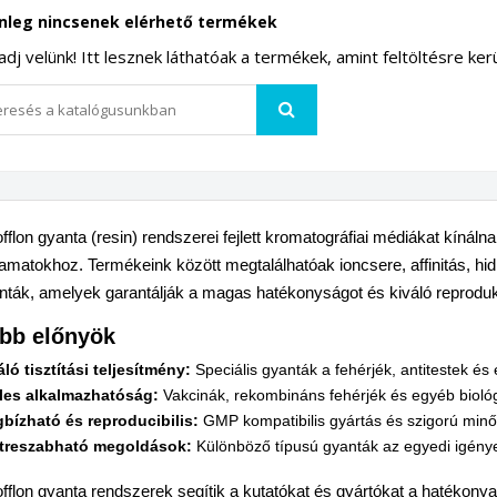
enleg nincsenek elérhető termékek
dj velünk! Itt lesznek láthatóak a termékek, amint feltöltésre kerü
offlon gyanta (resin) rendszerei fejlett kromatográfiai médiákat kínálna
yamatokhoz. Termékeink között megtalálhatóak ioncsere, affinitás, hidro
nták, amelyek garantálják a magas hatékonyságot és kiváló reproduk
bb előnyök
áló tisztítási teljesítmény:
Speciális gyanták a fehérjék, antitestek é
les alkalmazhatóság:
Vakcinák, rekombináns fehérjék és egyéb biológi
bízható és reproducibilis:
GMP kompatibilis gyártás és szigorú minő
treszabható megoldások:
Különböző típusú gyanták az egyedi igénye
offlon gyanta rendszerek segítik a kutatókat és gyártókat a hatékony