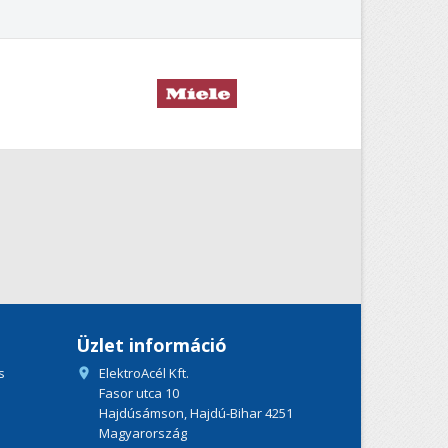
Üzlet információ
s
ElektroAcél Kft.

Fasor utca 10
Hajdúsámson, Hajdú-Bihar 4251
Magyarország