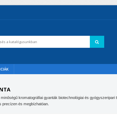
CIÁK
NTA
inőségű kromatográfiai gyanták biotechnológiai és gyógyszeripari tis
tás precízen és megbízhatóan.