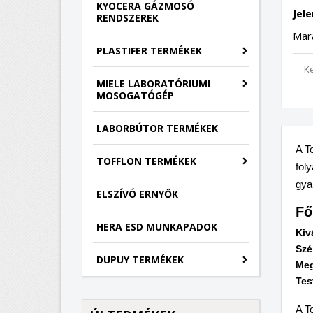
KYOCERA GÁZMOSÓ
Jel
RENDSZEREK
Mara
PLASTIFER TERMÉKEK
MIELE LABORATÓRIUMI
MOSOGATÓGÉP
LABORBÚTOR TERMÉKEK
A T
TOFFLON TERMÉKEK
fol
gya
ELSZÍVÓ ERNYŐK
Fő
HERA ESD MUNKAPADOK
Kiv
Szé
DUPUY TERMÉKEK
Meg
Tes
A T