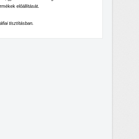
mékek előállítását.
iai tisztításban.
×
×
×
×