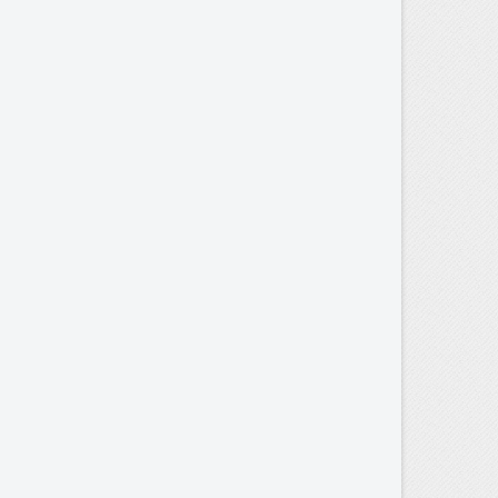
)
s
a