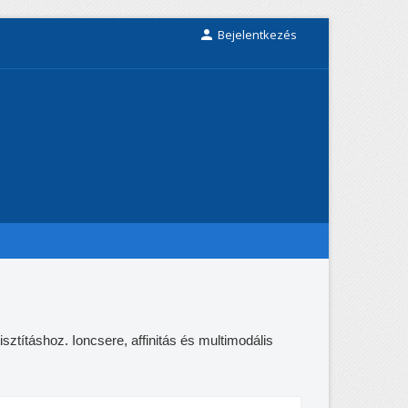

Bejelentkezés
ztításhoz. Ioncsere, affinitás és multimodális