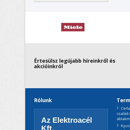
Értesülsz legújabb híreinkről és
akcióinkról
Rólunk
Term
Cerla
család
Az Elektroacél
ablakm
Kyoc
Kft.