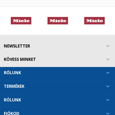
NEWSLETTER

KÖVESS MINKET

RÓLUNK

TERMÉKEK

RÓLUNK

FIÓKOD
