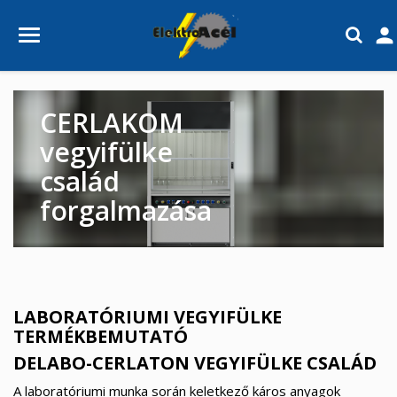

CERLAKOM
vegyifülke
család
forgalmazása
LABORATÓRIUMI VEGYIFÜLKE
TERMÉKBEMUTATÓ
DELABO-CERLATON VEGYIFÜLKE CSALÁD
A laboratóriumi munka során keletkező káros anyagok