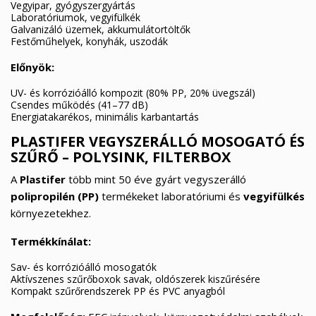
Vegyipar, gyógyszergyártás
Laboratóriumok, vegyifülkék
Galvanizáló üzemek, akkumulátortöltők
Festőműhelyek, konyhák, uszodák
Előnyök:
UV- és korrózióálló kompozit (80% PP, 20% üvegszál)
Csendes működés (41–77 dB)
Energiatakarékos, minimális karbantartás
PLASTIFER VEGYSZERÁLLÓ MOSOGATÓ ÉS
SZŰRŐ – POLYSINK, FILTERBOX
A
Plastifer
több mint 50 éve gyárt vegyszerálló
polipropilén (PP)
termékeket laboratóriumi és
vegyifülkés
környezetekhez.
Termékkínálat:
Sav- és korrózióálló mosogatók
Aktívszenes szűrőboxok savak, oldószerek kiszűrésére
Kompakt szűrőrendszerek PP és PVC anyagból
×
×
Kívánságlista létrehozása
×
Bejelentkezés