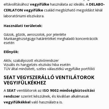
eltávolításához
vegyifülke
használata az ideális. A
DELABO-
CERLATON vegyifülke
család megbízható megoldást kínál
laboratóriumi elszívásra.
Használati területek:
Gázok, gőzök, aeroszolok, por jelenléte
Munkaegészségügyi határértéket meghaladó koncentrációk
esetén
Előnyök:
Aktív, szabályozott elszívórendszer
Vizuális és hangjelzés elszívási hiba esetén
TÜV által minősített, széles választékú vegyifülke portfólió
SEAT VEGYSZERÁLLÓ VENTILÁTOROK
VEGYIFÜLKÉKHEZ
A
SEAT
ventilátorok az
ISO 9002 minőségbiztosítási
rendszer
szerint készülnek, és kiválóan alkalmasak
vegyifülkékkel
való használatra is.