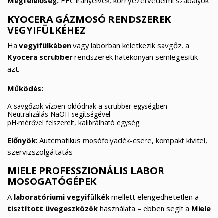
((modalTitle))
Megfelelőség:
EEC irányelvek, környezetvédelmi szabályok
×
KYOCERA GÁZMOSÓ RENDSZEREK
My wishlists
Kívánságlista neve
Be kell jelentkezned a termékek kívánságlistába történő
((confirmMessage))
VEGYIFÜLKÉHEZ
mentéséhez.
Create new list
Ha
vegyifülkében
vagy laborban keletkezik savgőz, a
add_circle_outline
Kyocera scrubber
rendszerek hatékonyan semlegesítik
((cancelText))
((modalDeleteText))
Mégsem
Bejelentkezés
azt.
Mégsem
Kívánságlista létrehozása
Működés:
A savgőzök vízben oldódnak a scrubber egységben
Neutralizálás NaOH segítségével
pH-mérővel felszerelt, kalibrálható egység
Előnyök:
Automatikus mosófolyadék-csere, kompakt kivitel,
szervizszolgáltatás
MIELE PROFESSZIONÁLIS LABOR
MOSOGATÓGÉPEK
A
laboratóriumi vegyifülkék
mellett elengedhetetlen a
tisztított üvegeszközök
használata – ebben segít a
Miele