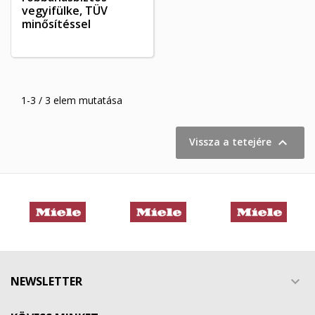
((cancelText))
((modalDeleteText))
vegyifülke, TÜV
Mégsem
Bejelentkezés
Mégsem
Kívánságlista létrehozása
minősítéssel
1-3 / 3 elem mutatása

Vissza a tetejére
NEWSLETTER
