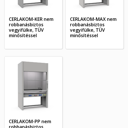
CERLAKOM-KER nem
CERLAKOM-MAX nem
robbanásbiztos
robbanásbiztos
vegyifülke, TÜV
vegyifülke, TÜV
minősítéssel
minősítéssel
×
×
Kívánságlista létrehozása
×
Bejelentkezés
((modalTitle))
×
My wishlists
Kívánságlista neve
Be kell jelentkezned a termékek kívánságlistába történő
((confirmMessage))
mentéséhez.
CERLAKOM-PP nem
Create new list
add_circle_outline
robbanásbiztos