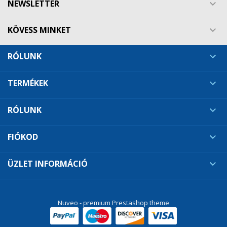
NEWSLETTER

KÖVESS MINKET

RÓLUNK

TERMÉKEK

RÓLUNK

FIÓKOD

ÜZLET INFORMÁCIÓ

Nuveo - premium Prestashop theme