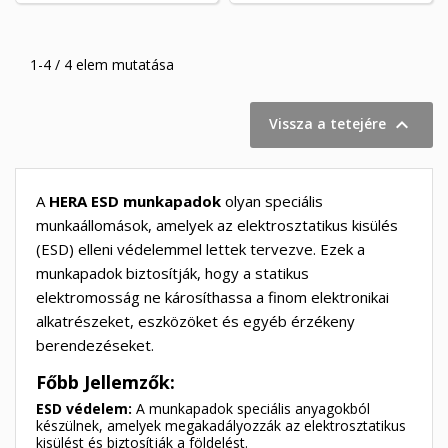
1-4 / 4 elem mutatása

Vissza a tetejére
A
HERA ESD munkapadok
olyan speciális
munkaállomások, amelyek az elektrosztatikus kisülés
×
(ESD) elleni védelemmel lettek tervezve. Ezek a
×
Kívánságlista létrehozása
×
Bejelentkezés
((modalTitle))
munkapadok biztosítják, hogy a statikus
elektromosság ne károsíthassa a finom elektronikai
×
My wishlists
Kívánságlista neve
Be kell jelentkezned a termékek kívánságlistába történő
alkatrészeket, eszközöket és egyéb érzékeny
((confirmMessage))
mentéséhez.
berendezéseket.
Create new list
add_circle_outline
Főbb Jellemzők:
((cancelText))
((modalDeleteText))
ESD védelem:
A munkapadok speciális anyagokból
Mégsem
Bejelentkezés
Mégsem
Kívánságlista létrehozása
készülnek, amelyek megakadályozzák az elektrosztatikus
kisülést és biztosítják a földelést.