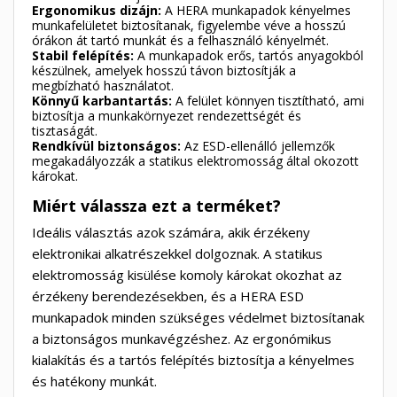
Ergonomikus dizájn:
A HERA munkapadok kényelmes
munkafelületet biztosítanak, figyelembe véve a hosszú
órákon át tartó munkát és a felhasználó kényelmét.
Stabil felépítés:
A munkapadok erős, tartós anyagokból
készülnek, amelyek hosszú távon biztosítják a
megbízható használatot.
Könnyű karbantartás:
A felület könnyen tisztítható, ami
biztosítja a munkakörnyezet rendezettségét és
tisztaságát.
Rendkívül biztonságos:
Az ESD-ellenálló jellemzők
megakadályozzák a statikus elektromosság által okozott
károkat.
Miért válassza ezt a terméket?
Ideális választás azok számára, akik érzékeny
elektronikai alkatrészekkel dolgoznak. A statikus
elektromosság kisülése komoly károkat okozhat az
érzékeny berendezésekben, és a HERA ESD
munkapadok minden szükséges védelmet biztosítanak
a biztonságos munkavégzéshez. Az ergonómikus
kialakítás és a tartós felépítés biztosítja a kényelmes
és hatékony munkát.