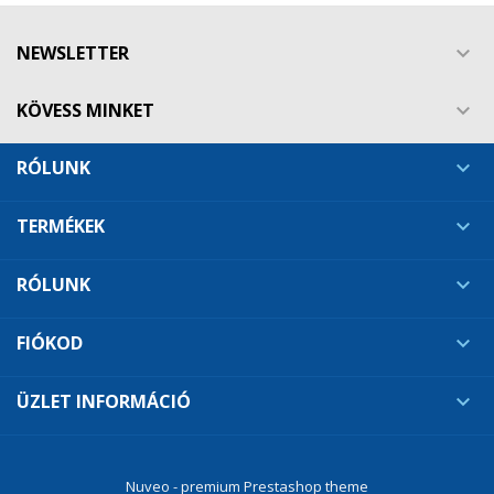
Create new list
add_circle_outline
NEWSLETTER

((cancelText))
((modalDeleteText))
Mégsem
Bejelentkezés
Mégsem
Kívánságlista létrehozása
KÖVESS MINKET

RÓLUNK

TERMÉKEK

RÓLUNK

FIÓKOD

ÜZLET INFORMÁCIÓ

Nuveo - premium Prestashop theme