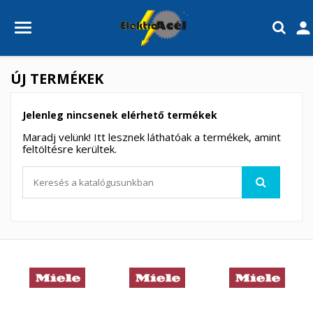

ÚJ TERMÉKEK
Jelenleg nincsenek elérhető termékek
Maradj velünk! Itt lesznek láthatóak a termékek, amint
feltöltésre kerültek.
×
×
Kívánságlista létrehozása
×
Bejelentkezés
((modalTitle))
×
My wishlists
Kívánságlista neve
Be kell jelentkezned a termékek kívánságlistába történő
((confirmMessage))
mentéséhez.