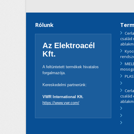
Rólunk
Term
Cerla
család
Az Elektroacél
ablakm
Kyoc
Kft.
rendsz
MIELE
A feltüntetett termékek hivatalos
mosoga
forgalmazója.
PLAS
Kereskedelmi partnerünk:
Cerla
család
VWR International Kft.
ablakm
https://www.vwr.com/