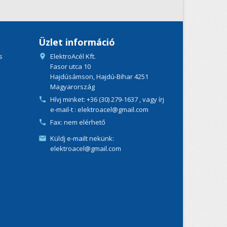
Üzlet információ
s
ElektroAcél Kft.

Fasor utca 10
Hajdúsámson, Hajdú-Bihar 4251
Magyarország
Hívj minket:
+36 (30) 279-1637
, vagy írj

e-mail-t : elektroacel@gmail.com
Fax:
nem elérhető

Küldj e-mailt nekünk:

elektroacel@gmail.com