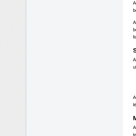
b
b
f
A
u
l
t