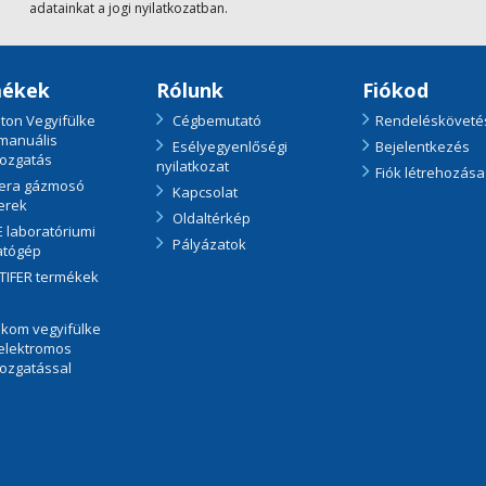
adatainkat a jogi nyilatkozatban.
ékek
Rólunk
Fiókod
ton Vegyifülke
Cégbemutató
Rendelésköveté
 manuális
Esélyegyenlőségi
Bejelentkezés
ozgatás
nyilatkozat
Fiók létrehozása
era gázmosó
Kapcsolat
erek
Oldaltérkép
 laboratóriumi
Pályázatok
tógép
TIFER termékek
kom vegyifülke
 elektromos
ozgatással