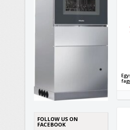
Egy
fag
K
FOLLOW US ON
(
B
FACEBOOK