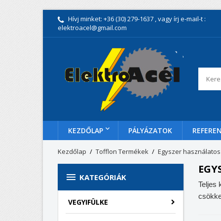
Hívj minket:
+36 (30) 279-1637
, vagy írj e-mail-t :
elektroacel@gmail.com
KEZDŐLAP
PÁLYÁZATOK
REFEREN
Kezdőlap
Tofflon Termékek
Egyszer használatos
EGY

KATEGÓRIÁK
Teljes
csökke
VEGYIFÜLKE