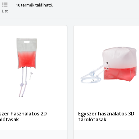

10 termék található.
List
szer használatos 2D
Egyszer használatos 3D
olótasak
tárolótasak