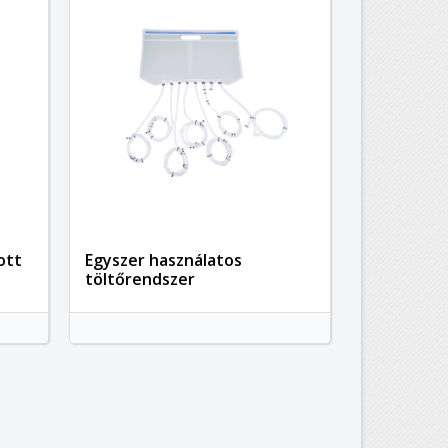
ott
Egyszer használatos
töltőrendszer
×
×
×