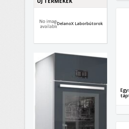
ÚJ TERMÉKEK
DelanoX Laborbútorok
Egy
táp