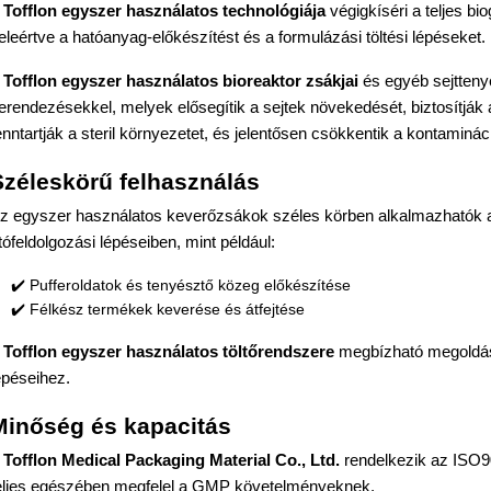
A
Tofflon egyszer használatos technológiája
végigkíséri a teljes bi
eleértve a hatóanyag-előkészítést és a formulázási töltési lépéseket.
A
Tofflon egyszer használatos bioreaktor zsákjai
és egyéb sejtteny
erendezésekkel, melyek elősegítik a sejtek növekedését, biztosítják 
enntartják a steril környezetet, és jelentősen csökkentik a kontaminác
Széleskörű felhasználás
z egyszer használatos keverőzsákok széles körben alkalmazhatók a
tófeldolgozási lépéseiben, mint például:
✔️ Pufferoldatok és tenyésztő közeg előkészítése
✔️ Félkész termékek keverése és átfejtése
A
Tofflon egyszer használatos töltőrendszere
megbízható megoldást
épéseihez.
Minőség és kapacitás
A
Tofflon Medical Packaging Material Co., Ltd.
rendelkezik az ISO9
eljes egészében megfelel a GMP követelményeknek.