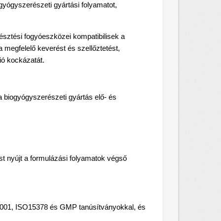
ogyógyszerészeti gyártási folyamatot,
észtési fogyóeszközei kompatibilisek a
a megfelelő keverést és szellőztetést,
ió kockázatát.
 biogyógyszerészeti gyártás elő- és
 nyújt a formulázási folyamatok végső
001, ISO15378 és GMP tanúsítványokkal, és