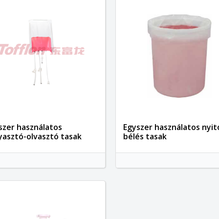
szer használatos
Egyszer használatos nyit
yasztó-olvasztó tasak
bélés tasak
ívánságlista létrehozása
(modalTitle))
ejelentkezés