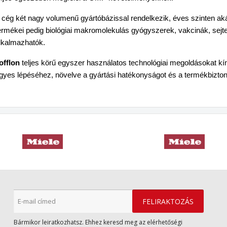
 cég két nagy volumenű gyártóbázissal rendelkezik, éves szinten aká
ermékei pedig biológiai makromolekulás gyógyszerek, vakcinák, sejte
lkalmazhatók.
offlon
teljes körű egyszer használatos technológiai megoldásokat kí
gyes lépéséhez, növelve a gyártási hatékonyságot és a termékbizton
Bármikor leiratkozhatsz. Ehhez keresd meg az elérhetőségi