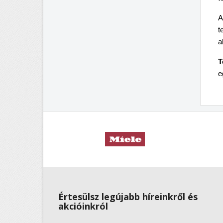
A
t
a
T
e
Értesülsz legújabb híreinkről és
akcióinkról