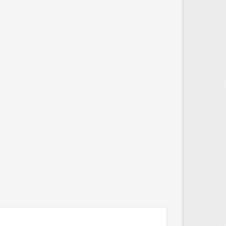
×
)
s
a