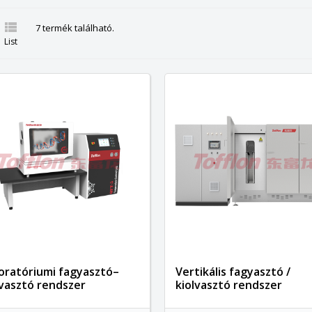

7 termék található.
List
oratóriumi fagyasztó–
Vertikális fagyasztó /
lvasztó rendszer
kiolvasztó rendszer