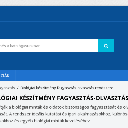
CIÁK
agyasztás
Biológiai készítmény fagyasztás-olvasztás rendszere
LÓGIAI KÉSZÍTMÉNY FAGYASZTÁS-OLVASZTÁ
ítják a biológiai minták és oldatok biztonságos fagyasztását és ol
tását. A rendszer ideális kutatási és ipari alkalmazásokhoz, külön
sokhoz és egyéb biológiai minták kezeléséhez.