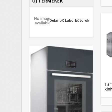
ÚJ TERMÉKEK
DelanoX Laborbútorok
Tar
kio