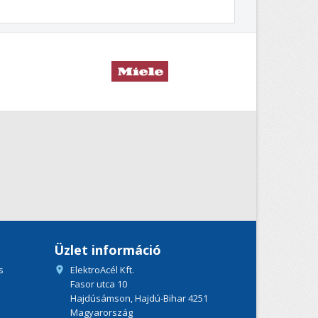
Üzlet információ
s
ElektroAcél Kft.

Fasor utca 10
Hajdúsámson, Hajdú-Bihar 4251
Magyarország