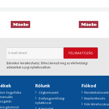
Bármikor leiratkozhatsz. Ehhez keresd meg az elérhetőségi
adatainkat a jogi nyilatkozatban.
ékek
Rólunk
Fiókod
ton Vegyifülke
Cégbemutató
Rendelésköveté
 manuális
Esélyegyenlőségi
Bejelentkezés
ozgatás
nyilatkozat
Fiók létrehozása
era gázmosó
Kapcsolat