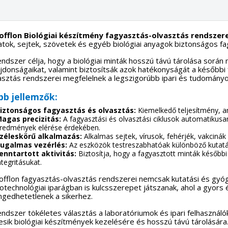
offlon Biológiai készítmény fagyasztás-olvasztás rendszere
atok, sejtek, szövetek és egyéb biológiai anyagok biztonságos f
endszer célja, hogy a biológiai minták hosszú távú tárolása során 
ajdonságaikat, valamint biztosítsák azok hatékonyságát a későbbi 
asztás rendszerei megfelelnek a legszigorúbb ipari és tudományo
bb jellemzők:
iztonságos fagyasztás és olvasztás:
Kiemelkedő teljesítmény, am
agas precizitás:
A fagyasztási és olvasztási ciklusok automatikus
redmények elérése érdekében.
zéleskörű alkalmazás:
Alkalmas sejtek, vírusok, fehérjék, vakcinák
ugalmas vezérlés:
Az eszközök testreszabhatóak különböző kutatási
enntartott aktivitás:
Biztosítja, hogy a fagyasztott minták későbbi
ntegritásukat.
offlon fagyasztás-olvasztás rendszerei nemcsak kutatási és gyóg
iotechnológiai iparágban is kulcsszerepet játszanak, ahol a gyors 
ngedhetetlenek a sikerhez.
endszer tökéletes választás a laboratóriumok és ipari felhasználó
esik biológiai készítmények kezelésére és hosszú távú tárolására