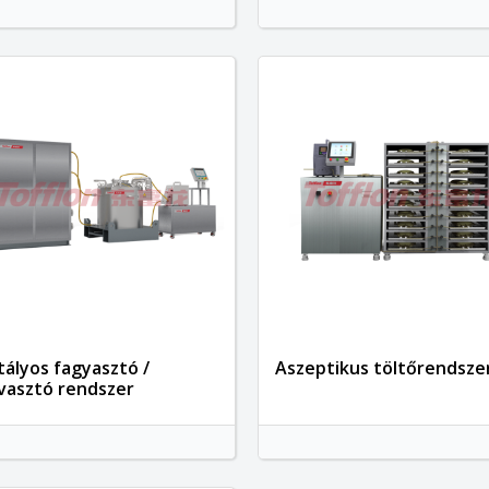
tályos fagyasztó /
Aszeptikus töltőrendsze
lvasztó rendszer