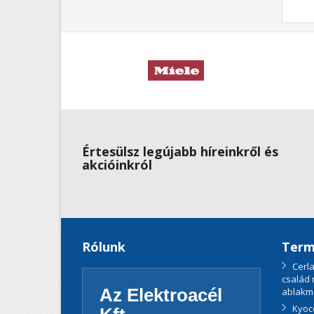
Értesülsz legújabb híreinkről és
akcióinkról
Rólunk
Term
Cerla
család
Az Elektroacél
ablakm
Kyoc