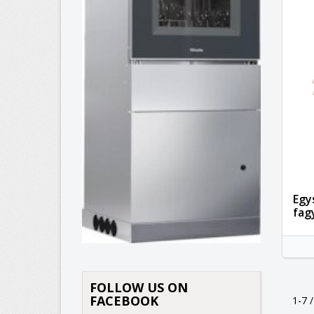
K
(
B
M
Kí
((
Be
add_circle_outline
Egy
fag
FOLLOW US ON
FACEBOOK
1-7 