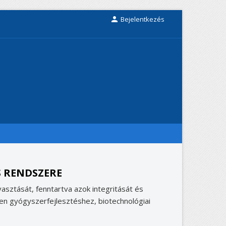

Bejelentkezés
S RENDSZERE
vasztását, fenntartva azok integritását és
ösen gyógyszerfejlesztéshez, biotechnológiai