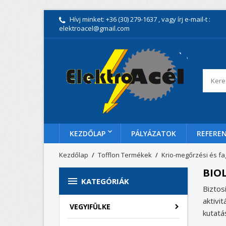
Hívj minket:
+36 (30) 279-1637
, vagy írj e-mail-t :
elektroacel@gmail.com
KEZDŐLAP
PÁLYÁZATOK
REFEREN
Kezdőlap
Tofflon Termékek
Krio-megőrzési és f
BIO

KATEGÓRIÁK
Biztos
aktivi
VEGYIFÜLKE
kutatá