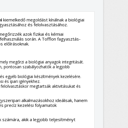
i
kiemelkedő megoldást kínálnak a biológiai
agyasztásához és felolvasztásához.
megőrizzék azok fizikai és kémiai
felhasználás során. A Tofflon fagyasztás-
s előírásoknak.
ely megőrzi a biológiai anyagok integritását.
an, pontosan szabályozhatók a legjobb
 és egyéb biológiai készítmények kezelésére.
 és ipari igényekhez.
 felolvasztáskor megtartsák aktivitásukat és
yszeripari alkalmazásokhoz ideálisak, hanem
és precíz kezelési folyamatok
k számára, akik a legjobb teljesítményt
.