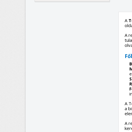
A
T
old
A r
tul
olv
Fő
B
M
e
S
R
F
i
A T
a b
ele
A r
ker