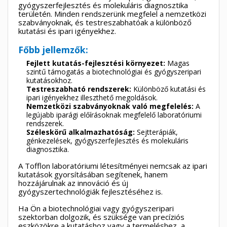
×
×
Kívánságlista létrehozása
gyógyszerfejlesztés és molekuláris diagnosztika
×
Bejelentkezés
területén. Minden rendszerünk megfelel a nemzetközi
((modalTitle))
szabványoknak, és testreszabhatóak a különböző
×
kutatási és ipari igényekhez.
My wishlists
Kívánságlista neve
Be kell jelentkezned a termékek kívánságlistába történő
((confirmMessage))
mentéséhez.
Főbb jellemzők:
Create new list
Fejlett kutatás-fejlesztési környezet:
Magas
add_circle_outline
szintű támogatás a biotechnológiai és gyógyszeripari
((cancelText))
((modalDeleteText))
kutatásokhoz.
Mégsem
Bejelentkezés
Mégsem
Kívánságlista létrehozása
Testreszabható rendszerek:
Különböző kutatási és
ipari igényekhez illeszthető megoldások.
Nemzetközi szabványoknak való megfelelés:
A
legújabb iparági előírásoknak megfelelő laboratóriumi
rendszerek.
Széleskörű alkalmazhatóság:
Sejtterápiák,
génkezelések, gyógyszerfejlesztés és molekuláris
diagnosztika.
A Tofflon laboratóriumi létesítményei nemcsak az ipari
kutatások gyorsításában segítenek, hanem
hozzájárulnak az innováció és új
gyógyszertechnológiák fejlesztéséhez is.
Ha Ön a biotechnológiai vagy gyógyszeripari
szektorban dolgozik, és szüksége van precíziós
eszközökre a kutatáshoz vagy a termeléshez, a