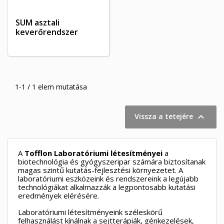
SUM asztali
keverőrendszer
1-1 / 1 elem mutatása

Vissza a tetejére
A
Tofflon Laboratóriumi létesítményei
a
biotechnológia és gyógyszeripar számára biztosítanak
magas szintű kutatás-fejlesztési környezetet. A
laboratóriumi eszközeink és rendszereink a legújabb
technológiákat alkalmazzák a legpontosabb kutatási
eredmények elérésére.
Laboratóriumi létesítményeink széleskörű
felhasználást kínálnak a sejtterápiák, génkezelések,