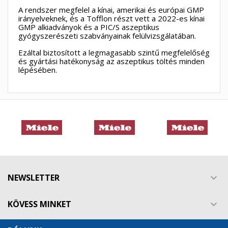
A rendszer megfelel a kínai, amerikai és európai GMP
irányelveknek, és a Tofflon részt vett a 2022-es kínai
×
GMP alkiadványok és a PIC/S aszeptikus
×
Kívánságlista létrehozása
×
gyógyszerészeti szabványainak felülvizsgálatában.
Bejelentkezés
((modalTitle))
Ezáltal biztosított a legmagasabb szintű megfelelőség
×
és gyártási hatékonyság az aszeptikus töltés minden
My wishlists
Kívánságlista neve
Be kell jelentkezned a termékek kívánságlistába történő
lépésében.
((confirmMessage))
mentéséhez.
Create new list
add_circle_outline
((cancelText))
((modalDeleteText))
Mégsem
Bejelentkezés
Mégsem
Kívánságlista létrehozása
NEWSLETTER

KÖVESS MINKET
