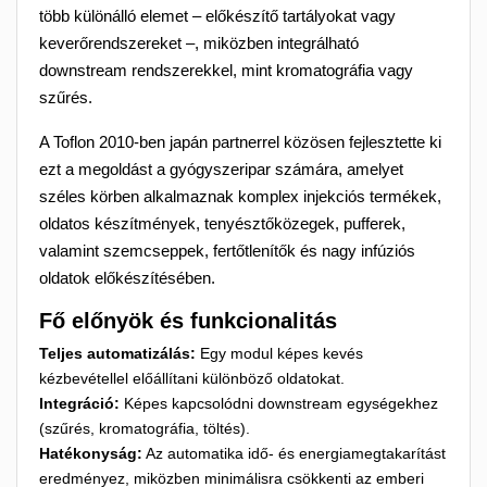
több különálló elemet – előkészítő tartályokat vagy
keverőrendszereket –, miközben integrálható
downstream rendszerekkel, mint kromatográfia vagy
szűrés.
A Toflon 2010-ben japán partnerrel közösen fejlesztette ki
ezt a megoldást a gyógyszeripar számára, amelyet
széles körben alkalmaznak komplex injekciós termékek,
oldatos készítmények, tenyésztőközegek, pufferek,
valamint szemcseppek, fertőtlenítők és nagy infúziós
×
oldatok előkészítésében.
×
Kívánságlista létrehozása
×
Bejelentkezés
((modalTitle))
Fő előnyök és funkcionalitás
×
Teljes automatizálás:
Egy modul képes kevés
My wishlists
Kívánságlista neve
Be kell jelentkezned a termékek kívánságlistába történő
((confirmMessage))
kézbevétellel előállítani különböző oldatokat.
mentéséhez.
Integráció:
Képes kapcsolódni downstream egységekhez
Create new list
add_circle_outline
(szűrés, kromatográfia, töltés).
((cancelText))
((modalDeleteText))
Hatékonyság:
Az automatika idő- és energiamegtakarítást
Mégsem
Bejelentkezés
Mégsem
Kívánságlista létrehozása
eredményez, miközben minimálisra csökkenti az emberi