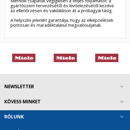
Mérnöki csapatuk végigkíséri a teljes folyamatot: a
gyártóüzem tervezésétől és kivitelezésétől kezdve
×
×
az ellenőrzésen és validáláson át a próbagyártásig.
Kívánságlista létrehozása
×
Bejelentkezés
((modalTitle))
A helyszíni jelenlét garantálja, hogy az elképzelések
pontosan és maradéktalanul megvalósuljanak.
×
My wishlists
Kívánságlista neve
Be kell jelentkezned a termékek kívánságlistába történő
((confirmMessage))
mentéséhez.
Create new list
add_circle_outline
((cancelText))
((modalDeleteText))
Mégsem
Bejelentkezés
Mégsem
Kívánságlista létrehozása
NEWSLETTER

KÖVESS MINKET

RÓLUNK
